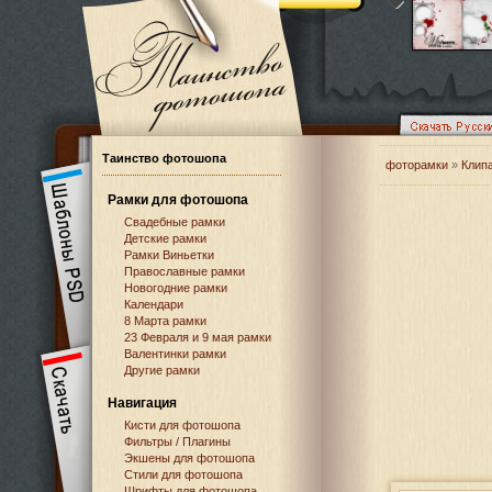
Таинство фотошопа
фоторамки
»
Клип
Рамки для фотошопа
Свадебные рамки
Детские рамки
Рамки Виньетки
Православные рамки
Новогодние рамки
Календари
8 Марта рамки
23 Февраля и 9 мая рамки
Валентинки рамки
Другие рамки
Навигация
Кисти для фотошопа
Фильтры / Плагины
Экшены для фотошопа
Стили для фотошопа
Шрифты для фотошопа