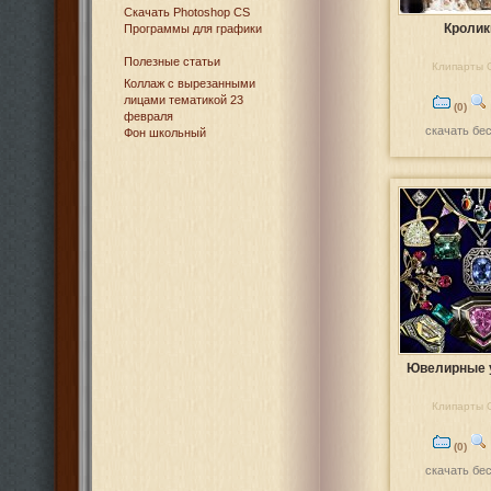
Cкачать Photoshop CS
Кроли
Программы для графики
Полезные статьи
Клипарты 
Коллаж с вырезанными
лицами тематикой 23
(0)
февраля
скачать бе
Фон школьный
Ювелирные 
Клипарты 
(0)
скачать бе