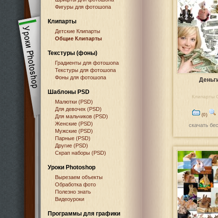
Фигуры для фотошопа
Клипарты
Детские Клипарты
Общие Клипарты
Текстуры (фоны)
Градиенты для фотошопа
Текстуры для фотошопа
Фоны для фотошопа
Деньг
Шаблоны PSD
Клипарты 
Малютки (PSD)
Для девочек (PSD)
(0)
Для мальчиков (PSD)
Женские (PSD)
скачать бе
Мужские (PSD)
Парные (PSD)
Другие (PSD)
Скрап наборы (PSD)
Уроки Photoshop
Вырезаем объекты
Обработка фото
Полезно знать
Видеоуроки
Программы для графики