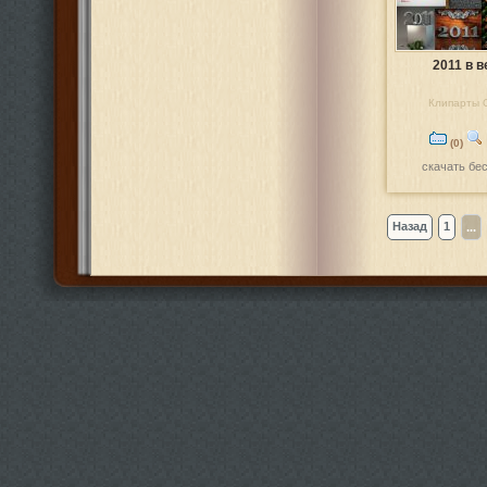
2011 в в
Клипарты 
(0)
скачать бе
Назад
1
...