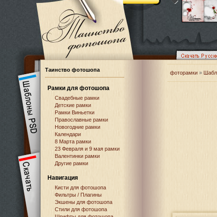
Таинство фотошопа
фоторамки
»
Шабл
Рамки для фотошопа
Свадебные рамки
Детские рамки
Рамки Виньетки
Православные рамки
Новогодние рамки
Календари
8 Марта рамки
23 Февраля и 9 мая рамки
Валентинки рамки
Другие рамки
Навигация
Кисти для фотошопа
Фильтры / Плагины
Экшены для фотошопа
Стили для фотошопа
Шрифты для фотошопа