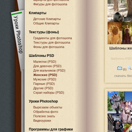
Фигуры для фотошопа
Клипарты
Детские Клипарты
Общие Клипарты
Текстуры (фоны)
Градиенты для фотошопа
Текстуры для фотошопа
Фоны для фотошопа
Шаблоны же
Шаблоны PSD
Шаблоны PSD 
Малютки (PSD)
Для девочек (PSD)
(0)
Для мальчиков (PSD)
Женские (PSD)
скачать бе
Мужские (PSD)
Парные (PSD)
Другие (PSD)
Скрап наборы (PSD)
Уроки Photoshop
Вырезаем объекты
Обработка фото
Полезно знать
Видеоуроки
Программы для графики