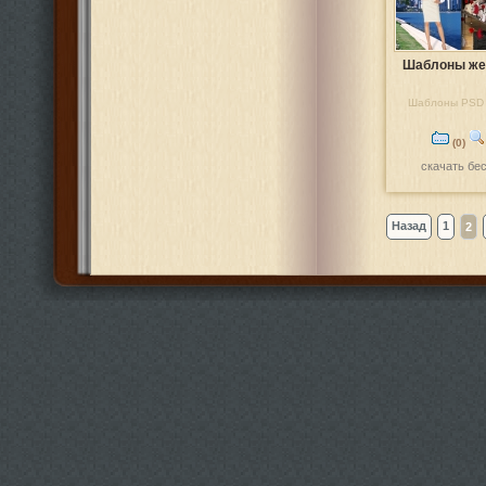
Шаблоны же
Шаблоны PSD 
(0)
скачать бе
Назад
1
2