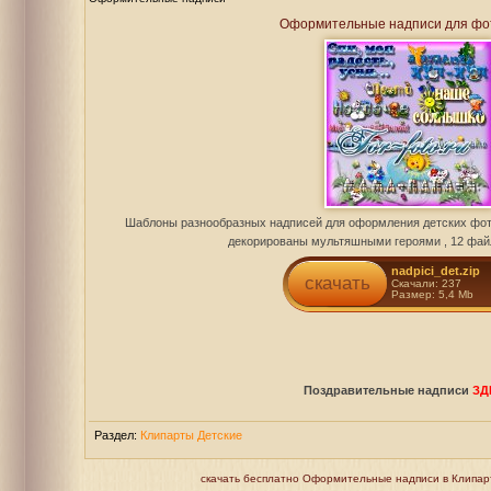
Оформительные надписи для ф
Шаблоны разнообразных надписей для оформления детских фот
декорированы мультяшными героями , 12 фай
nadpici_det.zip
скачать
Скачали: 237
Размер: 5,4 Mb
Поздравительные надписи
ЗД
Раздел:
Клипарты Детские
скачать бесплатно Оформительные надписи в Клипарты