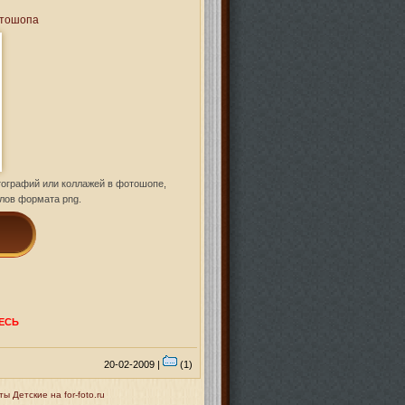
отошопа
ографий или коллажей в фотошопе,
лов формата png.
ЕСЬ
20-02-2009 |
(1)
 Детские на for-foto.ru