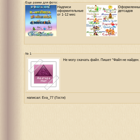
Еще рамки для фото:
Надписи
Оформленны
оформительные
детсадов
от 1-12 мес
№ 1
Не могу скачать файл. Пишет "Файл не найден.
написал:
Eva_77
(Гости)