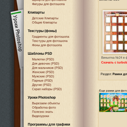
Фигуры для фотошопа
Клипарты
Детские Клипарты
Общие Клипарты
Текстуры (фоны)
Градиенты для фотошопа
Текстуры для фотошопа
Фоны для фотошопа
Шаблоны PSD
Виньетка №24 в ф
Малютки (PSD)
Скачать с turbob
Для девочек (PSD)
Для мальчиков (PSD)
Женские (PSD)
Раздел:
Рамки д
Мужские (PSD)
Парные (PSD)
Другие (PSD)
Скрап наборы (PSD)
Еще рамки для фот
Уроки Photoshop
Вырезаем объекты
Обработка фото
Полезно знать
Видеоуроки
Программы для графики