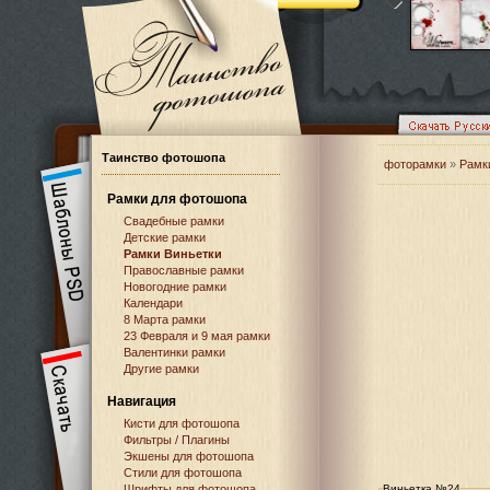
Таинство фотошопа
фоторамки
»
Рамк
Рамки для фотошопа
Свадебные рамки
Детские рамки
Рамки Виньетки
Православные рамки
Новогодние рамки
Календари
8 Марта рамки
23 Февраля и 9 мая рамки
Валентинки рамки
Другие рамки
Навигация
Кисти для фотошопа
Фильтры / Плагины
Экшены для фотошопа
Стили для фотошопа
Шрифты для фотошопа
Виньетка №24