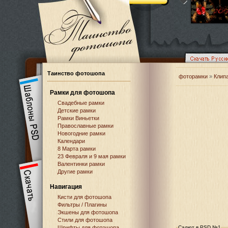
Таинство фотошопа
фоторамки
»
Клип
Рамки для фотошопа
Свадебные рамки
Детские рамки
Рамки Виньетки
Православные рамки
Новогодние рамки
Календари
8 Марта рамки
23 Февраля и 9 мая рамки
Валентинки рамки
Другие рамки
Навигация
Кисти для фотошопа
Фильтры / Плагины
Экшены для фотошопа
Стили для фотошопа
Шрифты для фотошопа
Салют в PSD №1