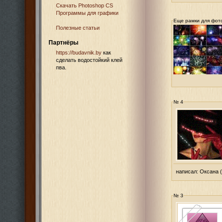
Cкачать Photoshop CS
Программы для графики
Еще рамки для фот
Полезные статьи
Партнёры
https://budavnik.by
как
сделать водостойкий клей
пва.
№ 4
написал:
Оксана
(
№ 3