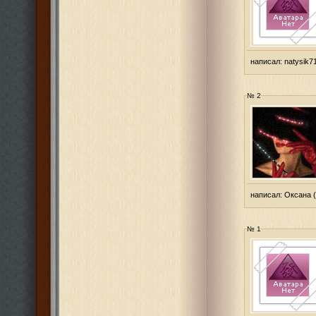
написал:
natysik7
№ 2
написал:
Оксана
(
№ 1