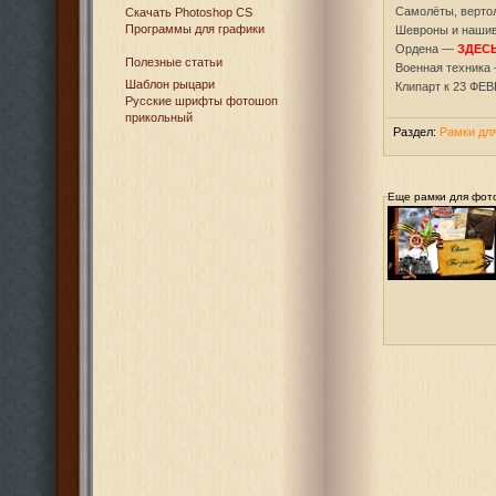
Самолёты, верт
Cкачать Photoshop CS
Программы для графики
Шевроны и наши
Ордена —
ЗДЕС
Полезные статьи
Военная техника
Шаблон рыцари
Клипарт к 23 Ф
Русские шрифты фотошоп
прикольный
Раздел:
Рамки дл
Еще рамки для фот