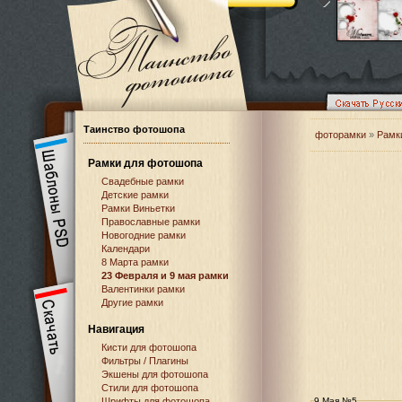
Таинство фотошопа
фоторамки
»
Рамк
Рамки для фотошопа
Свадебные рамки
Детские рамки
Рамки Виньетки
Православные рамки
Новогодние рамки
Календари
8 Марта рамки
23 Февраля и 9 мая рамки
Валентинки рамки
Другие рамки
Навигация
Кисти для фотошопа
Фильтры / Плагины
Экшены для фотошопа
Стили для фотошопа
Шрифты для фотошопа
9 Мая №5