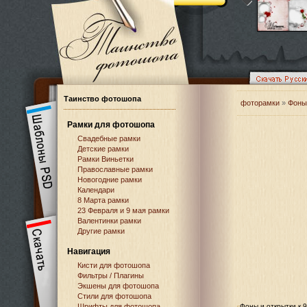
Таинство фотошопа
фоторамки
»
Фоны
Рамки для фотошопа
Свадебные рамки
Детские рамки
Рамки Виньетки
Православные рамки
Новогодние рамки
Календари
8 Марта рамки
23 Февраля и 9 мая рамки
Валентинки рамки
Другие рамки
Навигация
Кисти для фотошопа
Фильтры / Плагины
Экшены для фотошопа
Стили для фотошопа
Шрифты для фотошопа
Фоны и открытки к 