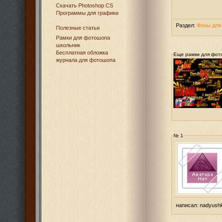
Cкачать Photoshop CS
Программы для графики
Раздел:
Фоны для
Полезные статьи
Рамки для фотошопа
школьник
Бесплатная обложка
Еще рамки для фот
журнала для фотошопа
№ 1
написал:
nadyush