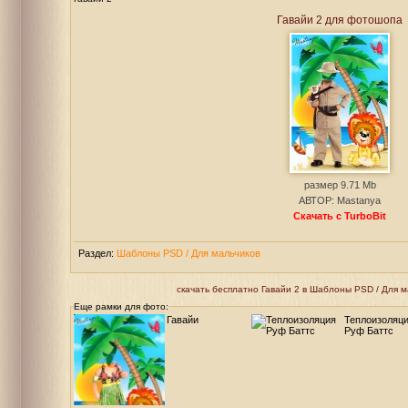
Гавайи 2 для фотошопа
размер 9.71 Mb
АВТОР: Мastanya
Скачать с TurboBit
Раздел:
Шаблоны PSD / Для мальчиков
скачать бесплатно Гавайи 2 в Шаблоны PSD / Для мал
Еще рамки для фото:
Гавайи
Теплоизоляц
Руф Баттс