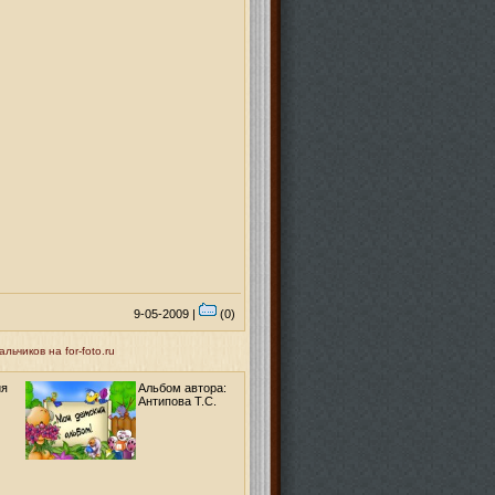
9-05-2009 |
(0)
ьчиков на for-foto.ru
ия
Альбом автора:
Антипова Т.С.