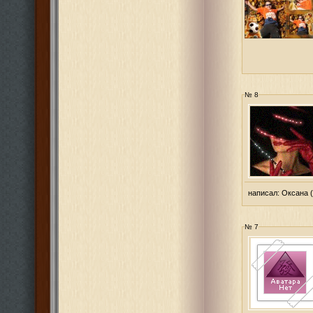
№ 8
написал:
Оксана
(
№ 7