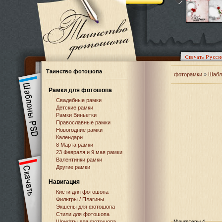
Таинство фотошопа
фоторамки
»
Шабл
Рамки для фотошопа
Свадебные рамки
Детские рамки
Рамки Виньетки
Православные рамки
Новогодние рамки
Календари
8 Марта рамки
23 Февраля и 9 мая рамки
Валентинки рамки
Другие рамки
Навигация
Кисти для фотошопа
Фильтры / Плагины
Экшены для фотошопа
Стили для фотошопа
Шрифты для фотошопа
Мушкетеры 4