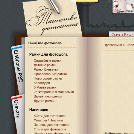
Таинство фотошопа
фоторамки
»
Шабл
Рамки для фотошопа
Свадебные рамки
Детские рамки
Рамки Виньетки
Православные рамки
Новогодние рамки
Календари
8 Марта рамки
23 Февраля и 9 мая рамки
Валентинки рамки
Другие рамки
Навигация
Кисти для фотошопа
Фильтры / Плагины
Экшены для фотошопа
Стили для фотошопа
Шрифты для фотошопа
Дюймовочка №4