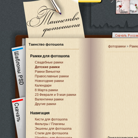
Таинство фотошопа
фоторамки
»
Рамк
Рамки для фотошопа
Свадебные рамки
Детские рамки
Рамки Виньетки
Православные рамки
Новогодние рамки
Календари
8 Марта рамки
23 Февраля и 9 мая рамки
Валентинки рамки
Другие рамки
Навигация
Кисти для фотошопа
Фильтры / Плагины
Экшены для фотошопа
Стили для фотошопа
Шрифты для фотошопа
Генеалогическое д