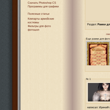
Cкачать Photoshop CS
Программы для графики
Полезные статьи
Клипарты армейские
костюмы
Раздел:
Рамки д
Фильтры для фото
фотошоп
ска
Еще рамки для фот
№ 1
написал:
ИринаФ