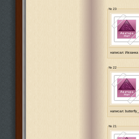
№ 23
написал:
Ивзанка
№ 22
написал:
butterfly_
№ 21