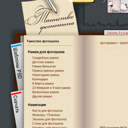
Таинство фотошопа
фоторамки
»
Шабл
Рамки для фотошопа
Свадебные рамки
Детские рамки
Рамки Виньетки
Православные рамки
Новогодние рамки
Календари
8 Марта рамки
23 Февраля и 9 мая рамки
Валентинки рамки
Другие рамки
Навигация
Кисти для фотошопа
Фильтры / Плагины
Экшены для фотошопа
Стили для фотошопа
Шрифты для фотошопа
PSD исходник №74