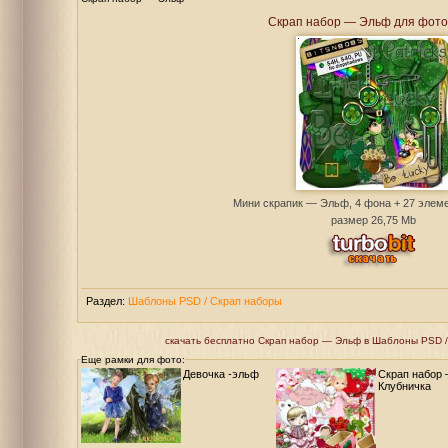
Скрап набор — Эльф для фот
Мини скрапик — Эльф, 4 фона + 27 элеме
размер 26,75 Mb
Раздел:
Шаблоны PSD / Скрап наборы
скачать бесплатно Скрап набор — Эльф в Шаблоны PSD / С
Еще рамки для фото:
Девочка -эльф
Скрап набор
Клубничка