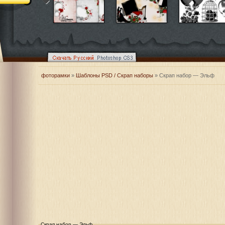
фоторамки
»
Шаблоны PSD / Скрап наборы
» Скрап набор — Эльф
Скрап набор — Эльф