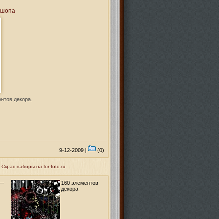
ошопа
нтов декора.
9-12-2009 |
(0)
крап наборы на for-foto.ru
 —
160 элементов
декора