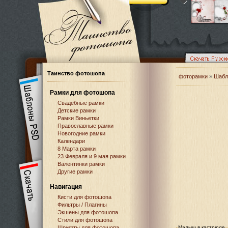
Таинство фотошопа
фоторамки
»
Шабл
Рамки для фотошопа
Свадебные рамки
Детские рамки
Рамки Виньетки
Православные рамки
Новогодние рамки
Календари
8 Марта рамки
23 Февраля и 9 мая рамки
Валентинки рамки
Другие рамки
Навигация
Кисти для фотошопа
Фильтры / Плагины
Экшены для фотошопа
Стили для фотошопа
Шрифты для фотошопа
Малыш в кастрюле