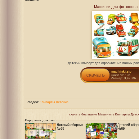
Машинки для фотошопа
Детский клипарт для оформления ваших раб
machinki.zip
скачать
Скачали: 136
Размер: 3,42 Mb
Раздел:
Клипарты Детские
скачать бесплатно Машинки в Клипарты Детские
Еще рамки для фото:
Детский сборник
Детский сбор
№68
№69