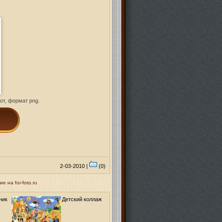
от, формат png.
2-03-2010 |
(0)
 на for-foto.ru
ник
Детский коллаж