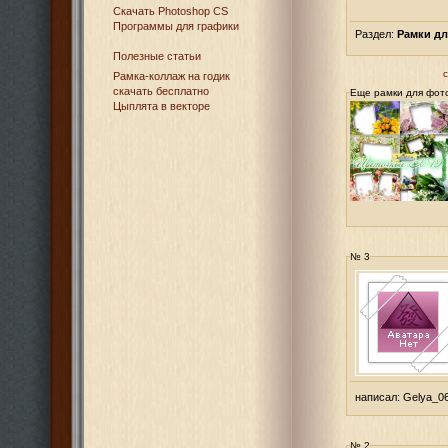
Cкачать Photoshop CS
Программы для графики
Раздел:
Рамки д
Полезные статьи
Рамка-коллаж на годик
скачать бесплатно
Еще рамки для фот
Цыплята в векторе
№ 3
написал:
Gelya_0
№ 2