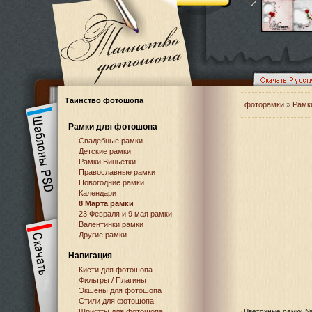
Таинство фотошопа
фоторамки
»
Рамк
Рамки для фотошопа
Свадебные рамки
Детские рамки
Рамки Виньетки
Православные рамки
Новогодние рамки
Календари
8 Марта рамки
23 Февраля и 9 мая рамки
Валентинки рамки
Другие рамки
Навигация
Кисти для фотошопа
Фильтры / Плагины
Экшены для фотошопа
Стили для фотошопа
Шрифты для фотошопа
Цветочные рамки 