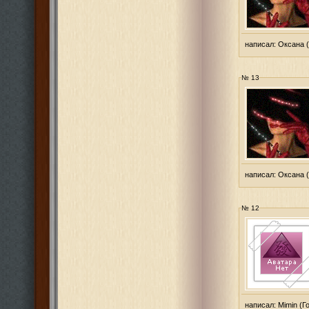
написал:
Оксана
(
№ 13
написал:
Оксана
(
№ 12
написал:
Mimin
(Го