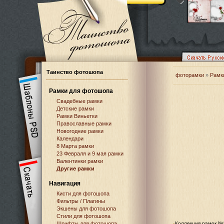
Таинство фотошопа
фоторамки
»
Рамк
Рамки для фотошопа
Свадебные рамки
Детские рамки
Рамки Виньетки
Православные рамки
Новогодние рамки
Календари
8 Марта рамки
23 Февраля и 9 мая рамки
Валентинки рамки
Другие рамки
Навигация
Кисти для фотошопа
Фильтры / Плагины
Экшены для фотошопа
Стили для фотошопа
Шрифты для фотошопа
Коллекция рамок №