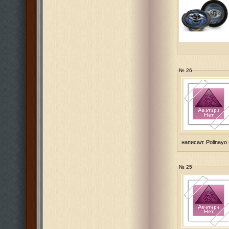
№ 26
написал:
Polinayo
№ 25