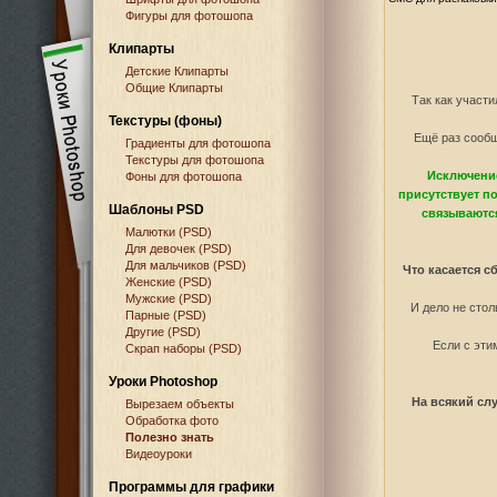
Фигуры для фотошопа
Клипарты
Детские Клипарты
Общие Клипарты
Так как участ
Текстуры (фоны)
Ещё раз сообщ
Градиенты для фотошопа
Текстуры для фотошопа
Исключение
Фоны для фотошопа
присутствует п
Шаблоны PSD
связываются
Малютки (PSD)
Для девочек (PSD)
Для мальчиков (PSD)
Что касается 
Женские (PSD)
Мужские (PSD)
И дело не столь
Парные (PSD)
Другие (PSD)
Если с эти
Скрап наборы (PSD)
Уроки Photoshop
На всякий сл
Вырезаем объекты
Обработка фото
Полезно знать
Видеоуроки
Программы для графики