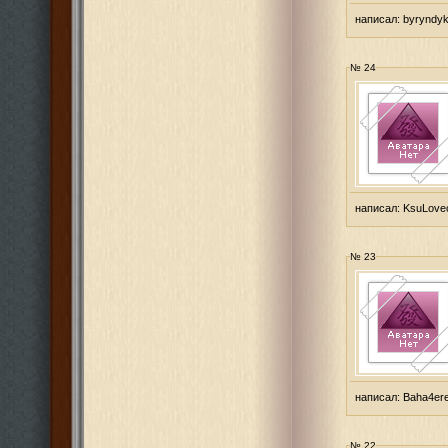
написал:
byryndy
№ 24
написал:
KsuLove
№ 23
написал:
Baha4er
№ 22