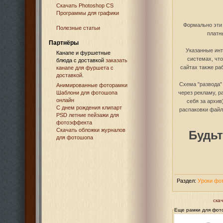
Cкачать Photoshop CS
Программы для графики
Формально эти 
Полезные статьи
платн
Партнёры
Указанные инт
Канапе и фуршетные
системах, чт
блюда с доставкой
заказать
сайтах также ра
канапе для фуршета с
доставкой
.
Схема "развода" 
Анимированные фоторамки
Шаблони для фотошопа
через рекламу, р
онлайн
себя за архив
С днем рождения клипарт
распаковки файл
PSD летние пейзажи для
фотоэффекта
Скачать обложки журналов
Будьт
для фотошопа
Раздел:
Уроки фот
скач
Еще рамки для фот