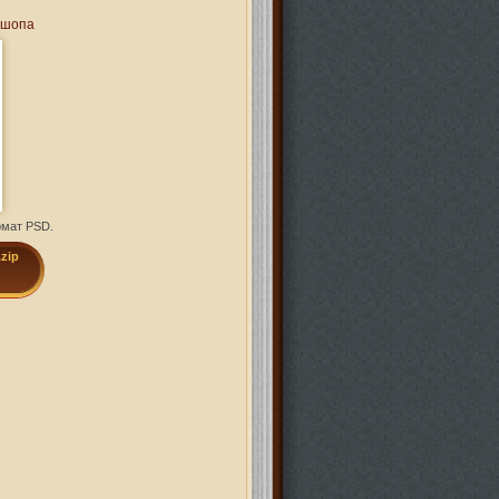
ошопа
рмат PSD.
zip