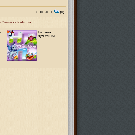
6-10-2010 |
(0)
Общие на for-foto.ru
й
Алфавит
мультяшки