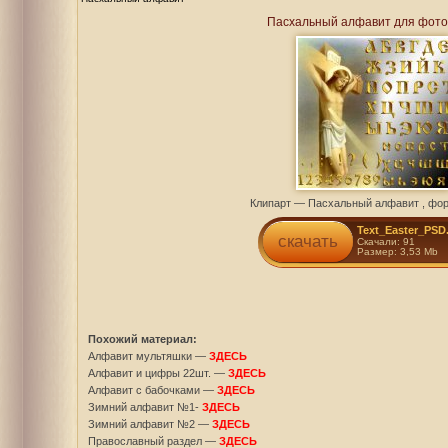
Пасхальный алфавит для фот
Клипарт — Пасхальный алфавит , фо
Text_Easter_PSD.
скачать
Скачали: 91
Размер: 3,53 Mb
Похожий материал:
Алфавит мультяшки —
ЗДЕСЬ
Алфавит и цифры 22шт. —
ЗДЕСЬ
Алфавит с бабочками —
ЗДЕСЬ
Зимний алфавит №1-
ЗДЕСЬ
Зимний алфавит №2 —
ЗДЕСЬ
Православный раздел —
ЗДЕСЬ