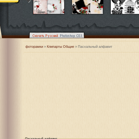
фоторамки
»
Клипарты Общие
» Пасхальный алфавит
Пасхальный алфавит