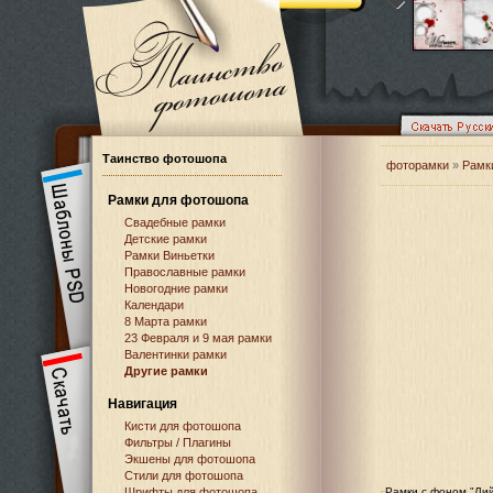
Таинство фотошопа
фоторамки
»
Рамк
Рамки для фотошопа
Свадебные рамки
Детские рамки
Рамки Виньетки
Православные рамки
Новогодние рамки
Календари
8 Марта рамки
23 Февраля и 9 мая рамки
Валентинки рамки
Другие рамки
Навигация
Кисти для фотошопа
Фильтры / Плагины
Экшены для фотошопа
Стили для фотошопа
Шрифты для фотошопа
Рамки с фоном "Ли