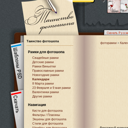
Таинство фотошопа
фоторамки
»
Кале
Рамки для фотошопа
Свадебные рамки
Детские рамки
Рамки Виньетки
Православные рамки
Новогодние рамки
Календари
8 Марта рамки
23 Февраля и 9 мая рамки
Валентинки рамки
Другие рамки
Навигация
Кисти для фотошопа
Фильтры / Плагины
Экшены для фотошопа
Стили для фотошопа
Шрифты для фотошопа
Винтажный календа