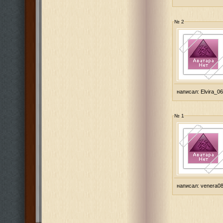
№ 2
написал:
Elvira_06
№ 1
написал:
venera0