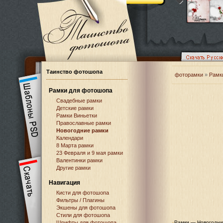
Таинство фотошопа
фоторамки
»
Рамк
Рамки для фотошопа
Свадебные рамки
Детские рамки
Рамки Виньетки
Православные рамки
Новогодние рамки
Календари
8 Марта рамки
23 Февраля и 9 мая рамки
Валентинки рамки
Другие рамки
Навигация
Кисти для фотошопа
Фильтры / Плагины
Экшены для фотошопа
Стили для фотошопа
Шрифты для фотошопа
Рамки — Новогодни