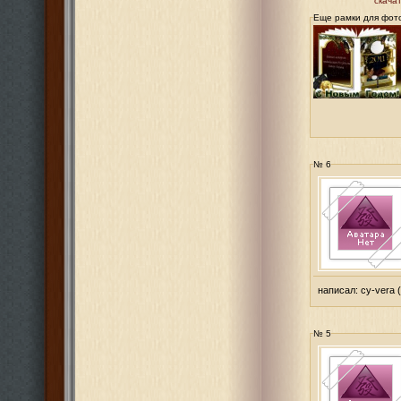
скача
Еще рамки для фот
№ 6
написал:
cy-vera
(
№ 5