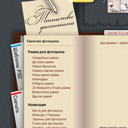
Таинство фотошопа
фоторамки
»
Шабл
Рамки для фотошопа
Свадебные рамки
Детские рамки
Рамки Виньетки
Православные рамки
Новогодние рамки
Календари
8 Марта рамки
23 Февраля и 9 мая рамки
Валентинки рамки
Другие рамки
Навигация
Кисти для фотошопа
Фильтры / Плагины
Экшены для фотошопа
Стили для фотошопа
Шрифты для фотошопа
Новогодний шарик