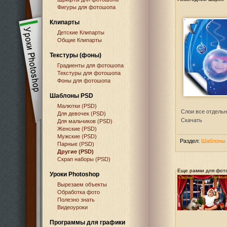
Фигуры для фотошопа
Клипарты
Детские Клипарты
Общие Клипарты
Текстуры (фоны)
Градиенты для фотошопа
Текстуры для фотошопа
Фоны для фотошопа
Шаблоны PSD
Малютки (PSD)
Слои все отдельн
Для девочек (PSD)
Скачать
Для мальчиков (PSD)
Женские (PSD)
Мужские (PSD)
Раздел:
Шаблоны 
Парные (PSD)
Другие (PSD)
Скрап наборы (PSD)
Еще рамки для фот
Уроки Photoshop
Вырезаем объекты
Обработка фото
Полезно знать
Видеоуроки
Программы для графики