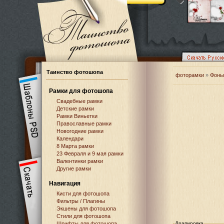
Таинство фотошопа
фоторамки
»
Фоны
Рамки для фотошопа
Свадебные рамки
Детские рамки
Рамки Виньетки
Православные рамки
Новогодние рамки
Календари
8 Марта рамки
23 Февраля и 9 мая рамки
Валентинки рамки
Другие рамки
Навигация
Кисти для фотошопа
Фильтры / Плагины
Экшены для фотошопа
Стили для фотошопа
Шрифты для фотошопа
Драпировка