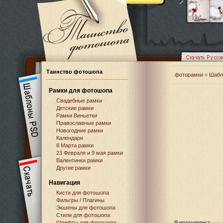
Таинство фотошопа
фоторамки
»
Шабл
Рамки для фотошопа
Свадебные рамки
Детские рамки
Рамки Виньетки
Православные рамки
Новогодние рамки
Календари
8 Марта рамки
23 Февраля и 9 мая рамки
Валентинки рамки
Другие рамки
Навигация
Кисти для фотошопа
Фильтры / Плагины
Экшены для фотошопа
Стили для фотошопа
Шрифты для фотошопа
Я мотоциклист