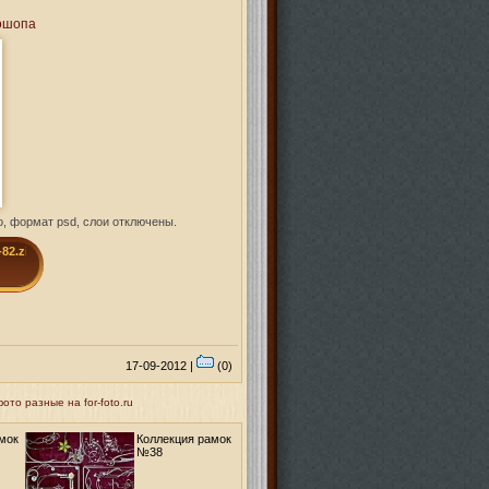
ошопа
, формат psd, слои отключены.
-82.zip
17-09-2012 |
(0)
то разные на for-foto.ru
мок
Коллекция рамок
№38