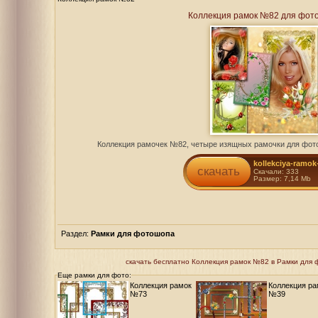
Коллекция рамок №82 для фот
Коллекция рамочек №82, четыре изящных рамочки для фото
kollekciya-ramok
скачать
Скачали: 333
Размер: 7,14 Mb
Раздел:
Рамки для фотошопа
скачать бесплатно Коллекция рамок №82 в Рамки для фо
Еще рамки для фото:
Коллекция рамок
Коллекция ра
№73
№39