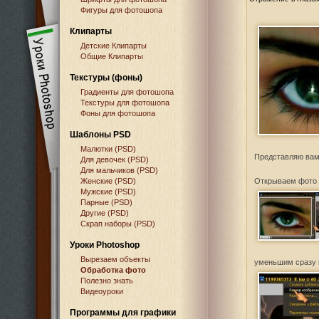
Фигуры для фотошопа
Клипарты
Детские Клипарты
Общие Клипарты
Текстуры (фоны)
Градиенты для фотошопа
Текстуры для фотошопа
Фоны для фотошопа
Шаблоны PSD
Малютки (PSD)
Представляю вам 
Для девочек (PSD)
Для мальчиков (PSD)
Женские (PSD)
Открываем фото 
Мужские (PSD)
Парные (PSD)
Другие (PSD)
Скрап наборы (PSD)
Уроки Photoshop
Вырезаем объекты
уменьшим сразу 
Обработка фото
Полезно знать
Видеоуроки
Программы для графики