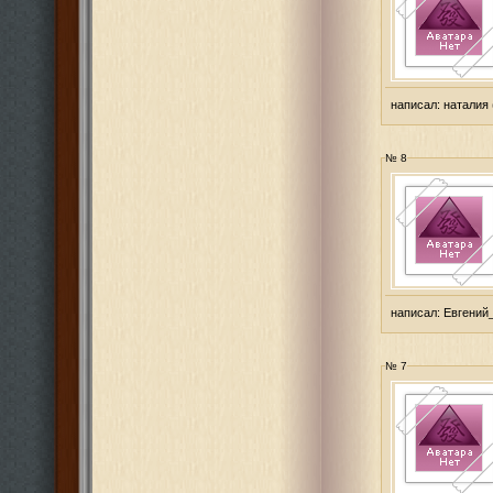
написал:
наталия
№ 8
написал:
Евгений
№ 7