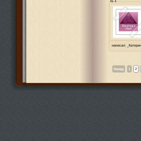
№ 4
написал:
_Катери
2
Назад
1