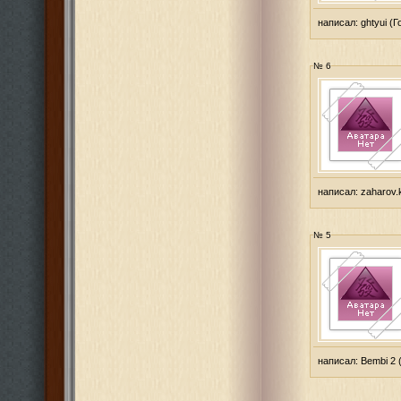
написал:
ghtyui
(Г
№ 6
написал:
zaharov.
№ 5
написал:
Bembi 2
(