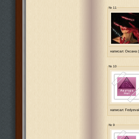
№ 11
написал:
Оксана
(
№ 10
написал:
Fedyeva
№ 9