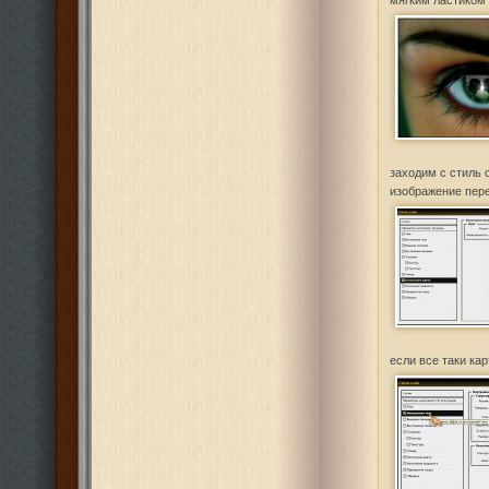
мягким ластиком 
заходим с стиль 
изображение пере
если все таки кар