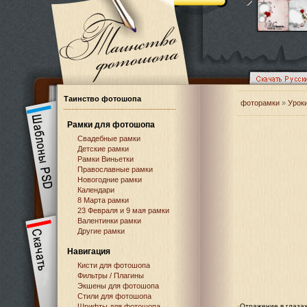
Таинство фотошопа
фоторамки
»
Урок
Рамки для фотошопа
Свадебные рамки
Детские рамки
Рамки Виньетки
Православные рамки
Новогодние рамки
Календари
8 Марта рамки
23 Февраля и 9 мая рамки
Валентинки рамки
Другие рамки
Навигация
Кисти для фотошопа
Фильтры / Плагины
Экшены для фотошопа
Стили для фотошопа
Шрифты для фотошопа
Отражение в глаза