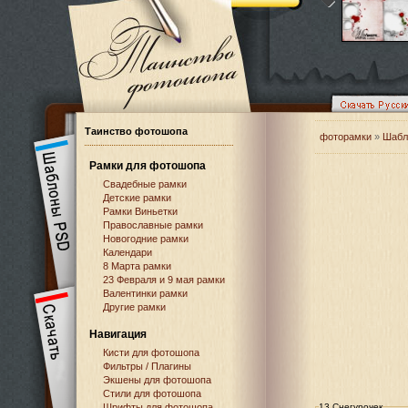
Таинство фотошопа
фоторамки
»
Шабл
Рамки для фотошопа
Свадебные рамки
Детские рамки
Рамки Виньетки
Православные рамки
Новогодние рамки
Календари
8 Марта рамки
23 Февраля и 9 мая рамки
Валентинки рамки
Другие рамки
Навигация
Кисти для фотошопа
Фильтры / Плагины
Экшены для фотошопа
Стили для фотошопа
Шрифты для фотошопа
13 Снегурочек