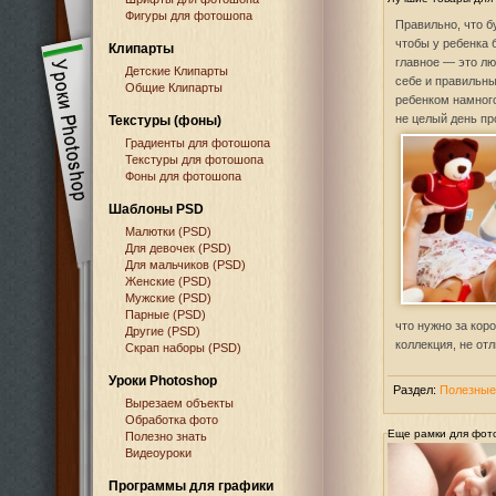
Фигуры для фотошопа
Правильно, что б
чтобы у ребенка 
Клипарты
главное — это лю
Детские Клипарты
себе и правильны
Общие Клипарты
ребенком намного
не целый день пр
Текстуры (фоны)
Градиенты для фотошопа
Текстуры для фотошопа
Фоны для фотошопа
Шаблоны PSD
Малютки (PSD)
Для девочек (PSD)
Для мальчиков (PSD)
Женские (PSD)
Мужские (PSD)
Парные (PSD)
что нужно за кор
Другие (PSD)
коллекция, не от
Скрап наборы (PSD)
Уроки Photoshop
Раздел:
Полезные
Вырезаем объекты
Обработка фото
Еще рамки для фот
Полезно знать
Видеоуроки
Программы для графики