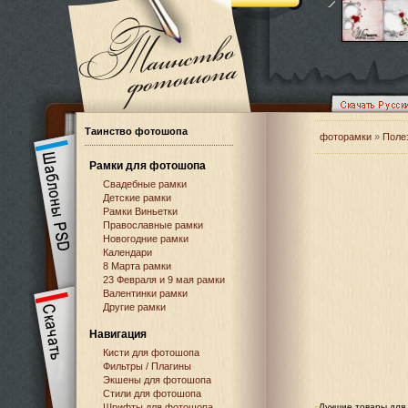
Таинство фотошопа
фоторамки
»
Поле
Рамки для фотошопа
Свадебные рамки
Детские рамки
Рамки Виньетки
Православные рамки
Новогодние рамки
Календари
8 Марта рамки
23 Февраля и 9 мая рамки
Валентинки рамки
Другие рамки
Навигация
Кисти для фотошопа
Фильтры / Плагины
Экшены для фотошопа
Стили для фотошопа
Шрифты для фотошопа
Лучшие товары для