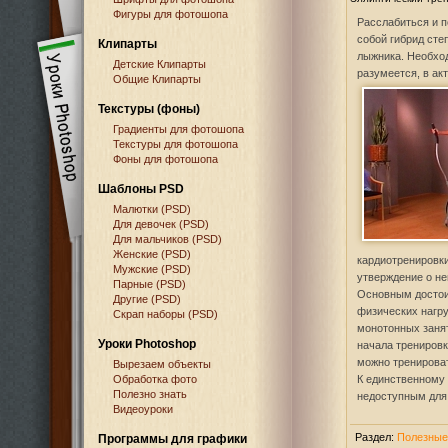
Фигуры для фотошопа
Расслабиться и 
собой гибрид сте
Клипарты
лыжника. Необход
Детские Клипарты
разумеется, в ак
Общие Клипарты
Текстуры (фоны)
Градиенты для фотошопа
Текстуры для фотошопа
Фоны для фотошопа
Шаблоны PSD
Малютки (PSD)
Для девочек (PSD)
Для мальчиков (PSD)
Женские (PSD)
кардиотренировки
Мужские (PSD)
утверждение о не
Парные (PSD)
Основным достои
Другие (PSD)
физических нагру
Скрап наборы (PSD)
монотонных занят
Уроки Photoshop
начала тренировк
можно тренирова
Вырезаем объекты
Обработка фото
К единственному 
Полезно знать
недоступным для 
Видеоуроки
Раздел:
Полезные
Программы для графики