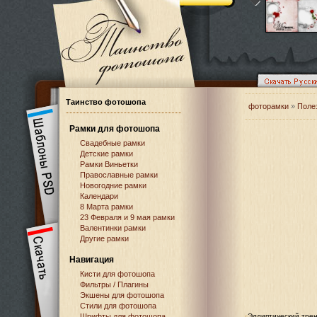
Таинство фотошопа
фоторамки
»
Поле
Рамки для фотошопа
Свадебные рамки
Детские рамки
Рамки Виньетки
Православные рамки
Новогодние рамки
Календари
8 Марта рамки
23 Февраля и 9 мая рамки
Валентинки рамки
Другие рамки
Навигация
Кисти для фотошопа
Фильтры / Плагины
Экшены для фотошопа
Стили для фотошопа
Шрифты для фотошопа
Эллиптический тре