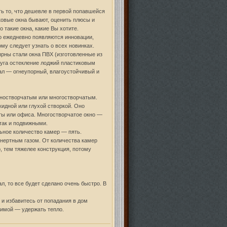
ть то, что дешевле в первой попавшейся
ковые окна бывают, оценить плюсы и
такие окна, какие Вы хотите.
о ежедневно появляются инновации,
ому следует узнать о всех новинках.
рны стали окна ПВХ (изготовленные из
луга остекление лоджий пластиковым
ал — огнеупорный, влагоустойчивый и
дностворчатым или многостворчатым.
кидной или глухой створкой. Оно
ты или офиса. Многостворчатое окно —
 так и подвижными.
ное количество камер — пять.
нертным газом. От количества камер
, тем тяжелее конструкция, потому
, то все будет сделано очень быстро. В
 и избавитесь от попадания в дом
зимой — удержать тепло.