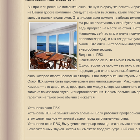
Вы приняли решение поменять окна. Не нужно сразу же бежать и бра
на Вашей дороге компании. Следует сначала выяснить, какие пласти
минусы разных видов окон. Эта информация поможет выбрать именно 
На рынке пластиковых окон буквальн
ведь прогресс на месте не стоит. Пот
Например, сейчас стали очень популя
поливилхлорида), и как следствие ус
окном. Это очень интересный матери
энергосберегающий.
Виды окон ПВХ.
Пластиковое окно ПВХ может быть о
Одностворчатое окно — это окно с от
подходит для очень маленькой комна
окно, которое имеет несколько створок. Они могут быть как глухими,
Окно ПВХ может быть однокамерным или многокамерным. Максималь
Камера — это два стекла, пространство между которыми заполнено и
зависит показатели звуко- и энергосбережения. Но чем больше камер
гарантия на такое окно обычно снижается.
Установка окон ПВХ.
Установка ПВХ не займет много времени. Если работает профессионал
этом деле главное — точный замер перед изготовлением окна.
Установив окно ПВХ, Вы улучите интерьер жилища, сэкономите тепло
нежелательных звуков. Летом вы сможете продлить утренний сон, а 