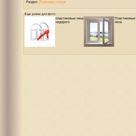
Раздел:
Полезные статьи
Еще рамки для фото:
пластиковые окна
Пластиковые
недорого
окна