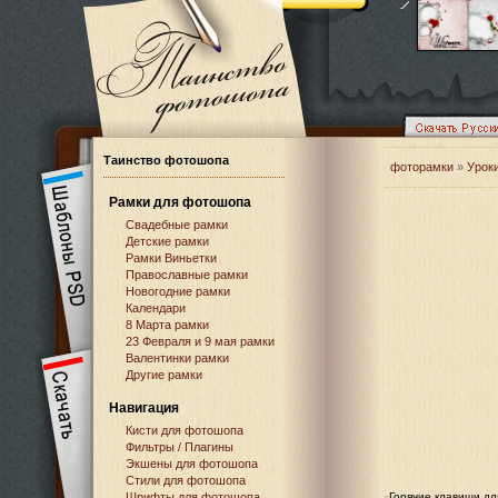
Таинство фотошопа
фоторамки
»
Урок
Рамки для фотошопа
Свадебные рамки
Детские рамки
Рамки Виньетки
Православные рамки
Новогодние рамки
Календари
8 Марта рамки
23 Февраля и 9 мая рамки
Валентинки рамки
Другие рамки
Навигация
Кисти для фотошопа
Фильтры / Плагины
Экшены для фотошопа
Стили для фотошопа
Шрифты для фотошопа
Горячие клавиши дл