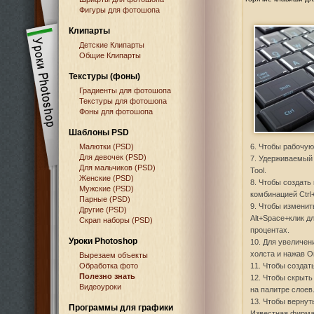
Фигуры для фотошопа
Клипарты
Детские Клипарты
Общие Клипарты
Текстуры (фоны)
Градиенты для фотошопа
Текстуры для фотошопа
Фоны для фотошопа
Шаблоны PSD
Малютки (PSD)
6. Чтобы рабочую
Для девочек (PSD)
7. Удерживаемый 
Для мальчиков (PSD)
Tool.
Женские (PSD)
8. Чтобы создать
Мужские (PSD)
комбинацией Ctrl+
Парные (PSD)
9. Чтобы изменит
Другие (PSD)
Alt+Space+клик дл
Скрап наборы (PSD)
процентах.
Уроки Photoshop
10. Для увеличен
холста и нажав О
Вырезаем объекты
Обработка фото
11. Чтобы создать
Полезно знать
12. Чтобы скрыть 
Видеоуроки
на палитре слоев
13. Чтобы вернут
Программы для графики
Известная фирма 