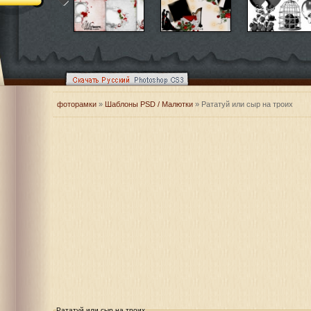
фоторамки
»
Шаблоны PSD / Малютки
» Рататуй или сыр на троих
Рататуй или сыр на троих