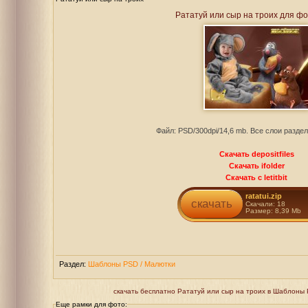
Рататуй или сыр на троих для ф
Файл: PSD/300dpi/14,6 mb. Все слои разде
Скачать depositfiles
Скачать ifolder
Скачать с letitbit
ratatui.zip
скачать
Скачали: 18
Размер: 8,39 Mb
Раздел:
Шаблоны PSD / Малютки
скачать бесплатно Рататуй или сыр на троих в Шаблоны PS
Еще рамки для фото: