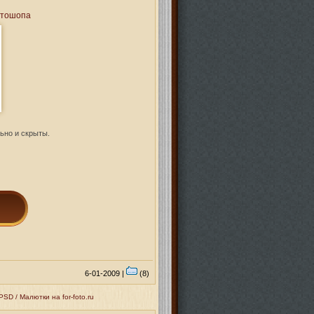
отошопа
льно и скрыты.
6-01-2009 |
(8)
D / Малютки на for-foto.ru