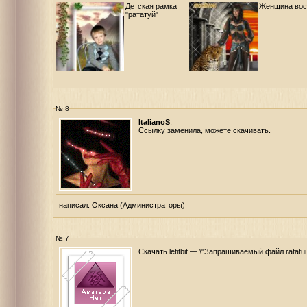
Детская рамка
Женщина вос
"рататуй"
№ 8
ItalianoS
,
Ссылку заменила, можете скачивать.
написал:
Оксана
(Администраторы)
№ 7
Скачать letitbit — \"Запрашиваемый файл ratatui.