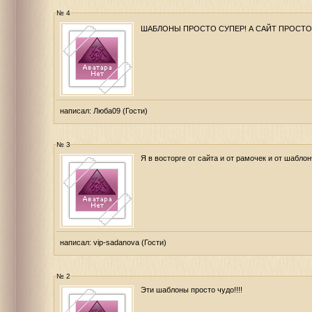
№ 4
ШАБЛОНЫ ПРОСТО СУПЕР! А САЙТ ПРОСТО
написал:
Люба09
(Гости)
№ 3
Я в восторге от сайта и от рамочек и от шабло
написал:
vip-sadanova
(Гости)
№ 2
Эти шаблоны просто чудо!!!!