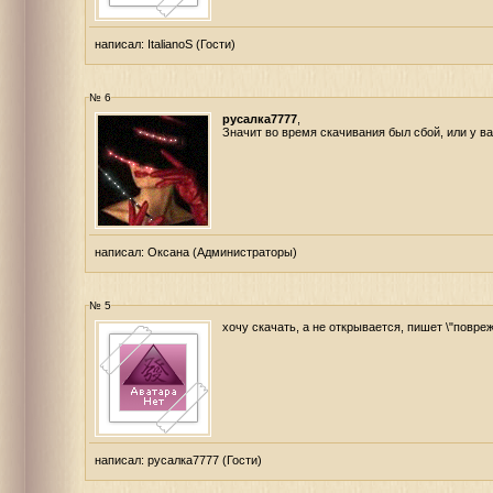
написал:
ItalianoS
(Гости)
№ 6
русалка7777
,
Значит во время скачивания был сбой, или у в
написал:
Оксана
(Администраторы)
№ 5
хочу скачать, а не открывается, пишет \"повре
написал:
русалка7777
(Гости)