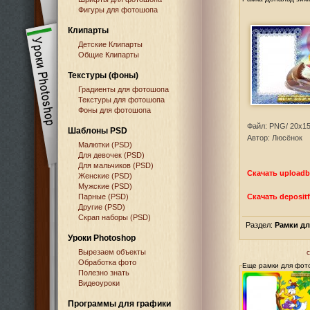
Фигуры для фотошопа
Клипарты
Детские Клипарты
Общие Клипарты
Текстуры (фоны)
Градиенты для фотошопа
Текстуры для фотошопа
Фоны для фотошопа
Файл: PNG/ 20х15/
Шаблоны PSD
Автор: Люсёнок
Малютки (PSD)
Для девочек (PSD)
Для мальчиков (PSD)
Скачать upload
Женские (PSD)
Мужские (PSD)
Парные (PSD)
Скачать depositf
Другие (PSD)
Скрап наборы (PSD)
Раздел:
Рамки д
Уроки Photoshop
Вырезаем объекты
Обработка фото
Еще рамки для фот
Полезно знать
Видеоуроки
Программы для графики