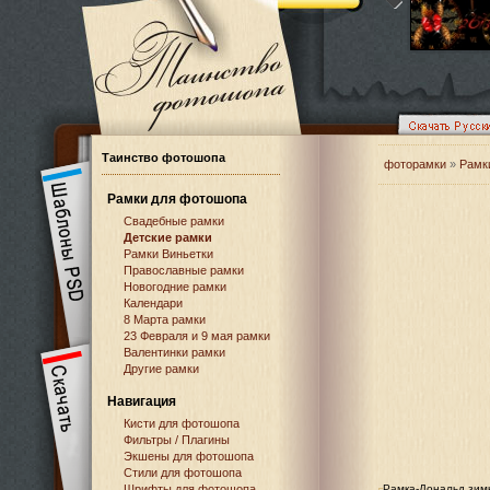
Таинство фотошопа
фоторамки
»
Рамк
Рамки для фотошопа
Свадебные рамки
Детские рамки
Рамки Виньетки
Православные рамки
Новогодние рамки
Календари
8 Марта рамки
23 Февраля и 9 мая рамки
Валентинки рамки
Другие рамки
Навигация
Кисти для фотошопа
Фильтры / Плагины
Экшены для фотошопа
Стили для фотошопа
Шрифты для фотошопа
Рамка-Дональд зим