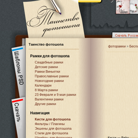
Таинство фотошопа
фоторамки
»
Бесп
Рамки для фотошопа
Свадебные рамки
Детские рамки
Рамки Виньетки
Православные рамки
Новогодние рамки
Календари
8 Марта рамки
23 Февраля и 9 мая рамки
Валентинки рамки
Другие рамки
Навигация
Кисти для фотошопа
Фильтры / Плагины
Экшены для фотошопа
Стили для фотошопа
Шрифты для фотошопа
Кисти — Beby