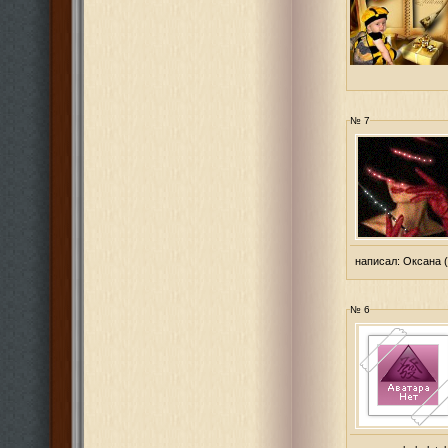
№ 7
написал:
Оксана
(
№ 6