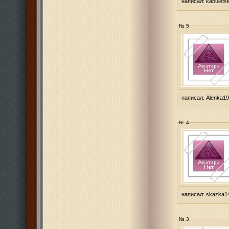
написал:
kabuletsk
№ 5
написал:
Alenka1
№ 4
написал:
skazka1
№ 3