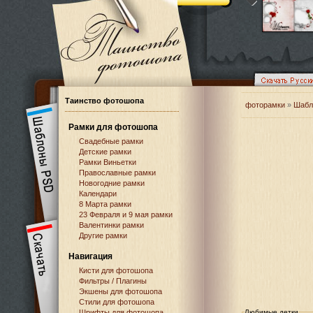
Таинство фотошопа
фоторамки
»
Шабл
Рамки для фотошопа
Свадебные рамки
Детские рамки
Рамки Виньетки
Православные рамки
Новогодние рамки
Календари
8 Марта рамки
23 Февраля и 9 мая рамки
Валентинки рамки
Другие рамки
Навигация
Кисти для фотошопа
Фильтры / Плагины
Экшены для фотошопа
Стили для фотошопа
Шрифты для фотошопа
Любимые детки