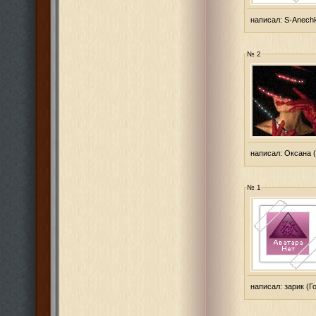
написал:
S-Anech
№ 2
написал:
Оксана
(
№ 1
написал:
зарик
(Го