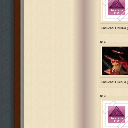
написал:
Оличка
(
№ 4
написал:
Оксана
(
№ 3