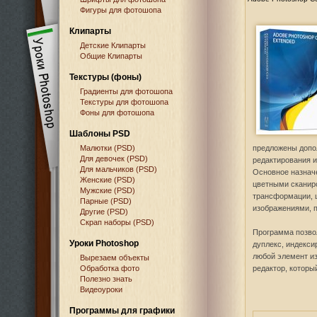
Фигуры для фотошопа
Клипарты
Детские Клипарты
Общие Клипарты
Текстуры (фоны)
Градиенты для фотошопа
Текстуры для фотошопа
Фоны для фотошопа
Шаблоны PSD
Малютки (PSD)
предложены допол
Для девочек (PSD)
редактирования 
Для мальчиков (PSD)
Основное назнач
Женские (PSD)
цветными сканир
Мужские (PSD)
трансформации, ц
Парные (PSD)
изображениями, п
Другие (PSD)
Скрап наборы (PSD)
Программа позвол
Уроки Photoshop
дуплекс, индекси
любой элемент и
Вырезаем объекты
Обработка фото
редактор, которы
Полезно знать
Видеоуроки
Программы для графики