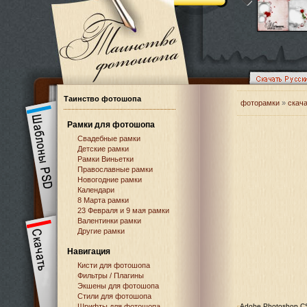
Таинство фотошопа
фоторамки
»
скач
Рамки для фотошопа
Свадебные рамки
Детские рамки
Рамки Виньетки
Православные рамки
Новогодние рамки
Календари
8 Марта рамки
23 Февраля и 9 мая рамки
Валентинки рамки
Другие рамки
Навигация
Кисти для фотошопа
Фильтры / Плагины
Экшены для фотошопа
Стили для фотошопа
Шрифты для фотошопа
Adobe Photoshop CS