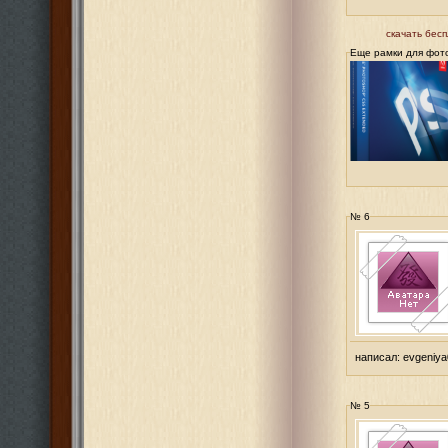
скачать бесп
Еще рамки для фот
№ 6
написал:
evgeniy
№ 5