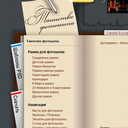
Таинство фотошопа
фоторамки
»
Клип
Рамки для фотошопа
Свадебные рамки
Детские рамки
Рамки Виньетки
Православные рамки
Новогодние рамки
Календари
8 Марта рамки
23 Февраля и 9 мая рамки
Валентинки рамки
Другие рамки
Навигация
Кисти для фотошопа
Фильтры / Плагины
Экшены для фотошопа
Стили для фотошопа
Шрифты для фотошопа
Зелень