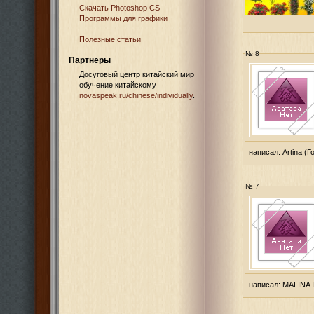
Cкачать Photoshop CS
Программы для графики
Полезные статьи
№ 8
Партнёры
Досуговый центр китайский мир
обучение китайскому
novaspeak.ru/chinese/individually
.
написал:
Artina
(Го
№ 7
написал:
MALINA