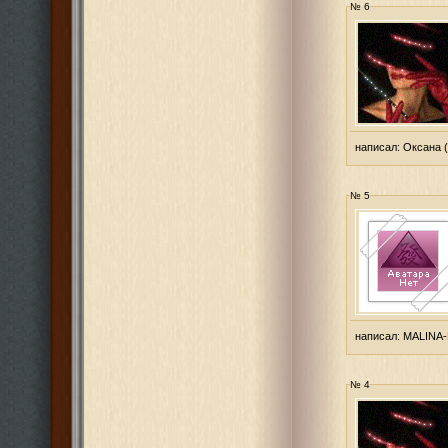
№ 6
написал:
Оксана
(
№ 5
написал:
MALINA
№ 4