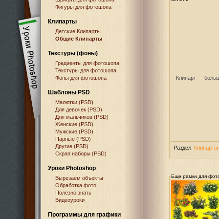
Фигуры для фотошопа
Клипарты
Детские Клипарты
Общие Клипарты
Текстуры (фоны)
Градиенты для фотошопа
Текстуры для фотошопа
Фоны для фотошопа
Клипарт — большо
Шаблоны PSD
Малютки (PSD)
Для девочек (PSD)
Для мальчиков (PSD)
Женские (PSD)
Мужские (PSD)
Парные (PSD)
Другие (PSD)
Раздел:
Клипарты
Скрап наборы (PSD)
Уроки Photoshop
Еще рамки для фот
Вырезаем объекты
Обработка фото
Полезно знать
Видеоуроки
Программы для графики