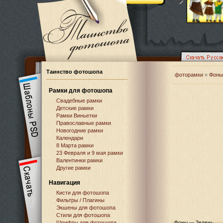
Таинство фотошопа
фоторамки
»
Фоны
Рамки для фотошопа
Свадебные рамки
Детские рамки
Рамки Виньетки
Православные рамки
Новогодние рамки
Календари
8 Марта рамки
23 Февраля и 9 мая рамки
Валентинки рамки
Другие рамки
Навигация
Кисти для фотошопа
Фильтры / Плагины
Экшены для фотошопа
Стили для фотошопа
Шрифты для фотошопа
Фоны — Зелень