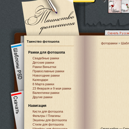
Таинство фотошопа
фоторамки
»
Шабл
Рамки для фотошопа
Свадебные рамки
Детские рамки
Рамки Виньетки
Православные рамки
Новогодние рамки
Календари
8 Марта рамки
23 Февраля и 9 мая рамки
Валентинки рамки
Другие рамки
Навигация
Кисти для фотошопа
Фильтры / Плагины
Экшены для фотошопа
Стили для фотошопа
Шрифты для фотошопа
Скрап набор — Сир