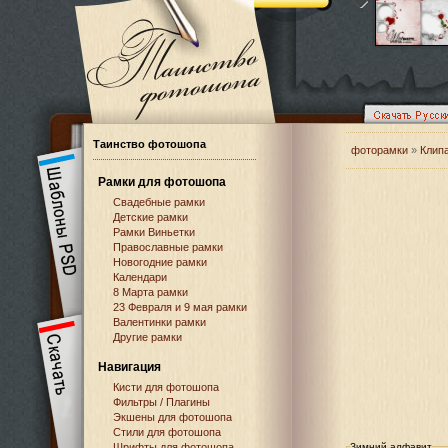
Таинство фотошопа
фоторамки
»
Клип
Рамки для фотошопа
Свадебные рамки
Детские рамки
Рамки Виньетки
Православные рамки
Новогодние рамки
Календари
8 Марта рамки
23 Февраля и 9 мая рамки
Валентинки рамки
Другие рамки
Навигация
Кисти для фотошопа
Фильтры / Плагины
Экшены для фотошопа
Стили для фотошопа
Шрифты для фотошопа
Зимний алфавит