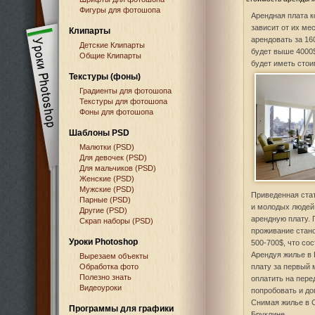
Фигуры для фотошопа
Арендная плата к
зависит от их ме
Клипарты
арендовать за 160
Детские Клипарты
будет выше 4000$
Общие Клипарты
будет иметь стои
Текстуры (фоны)
Градиенты для фотошопа
Текстуры для фотошопа
Фоны для фотошопа
Шаблоны PSD
Малютки (PSD)
Для девочек (PSD)
Для мальчиков (PSD)
Женские (PSD)
Мужские (PSD)
Приведенная стат
Парные (PSD)
и молодых людей 
Другие (PSD)
арендную плату. 
Скрап наборы (PSD)
проживание стано
Уроки Photoshop
500-700$, что сос
Арендуя жилье в 
Вырезаем объекты
Обработка фото
плату за первый 
Полезно знать
оплатить на пере
Видеоуроки
попробовать и до
Снимая жилье в С
Программы для графики
Бруклине.