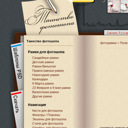
Таинство фотошопа
фоторамки
»
Поле
Рамки для фотошопа
Свадебные рамки
Детские рамки
Рамки Виньетки
Православные рамки
Новогодние рамки
Календари
8 Марта рамки
23 Февраля и 9 мая рамки
Валентинки рамки
Другие рамки
Навигация
Кисти для фотошопа
Фильтры / Плагины
Экшены для фотошопа
Стили для фотошопа
Шрифты для фотошопа
стоимость аренды ж