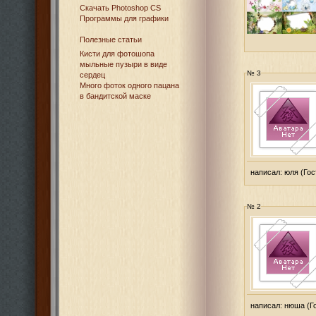
Cкачать Photoshop CS
Программы для графики
Полезные статьи
Кисти для фотошопа
мыльные пузыри в виде
№ 3
сердец
Много фоток одного пацана
в бандитской маске
написал:
юля
(Гос
№ 2
написал:
нюша
(Г