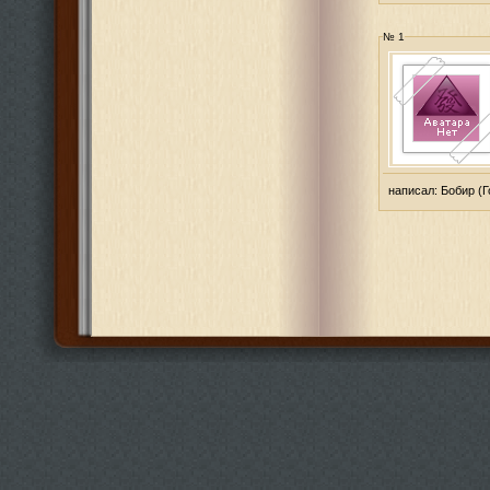
№ 1
написал:
Бобир
(Г