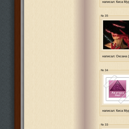
написал:
Киса Му
№ 35
написал:
Оксана
(
№ 34
написал:
Киса Му
№ 33