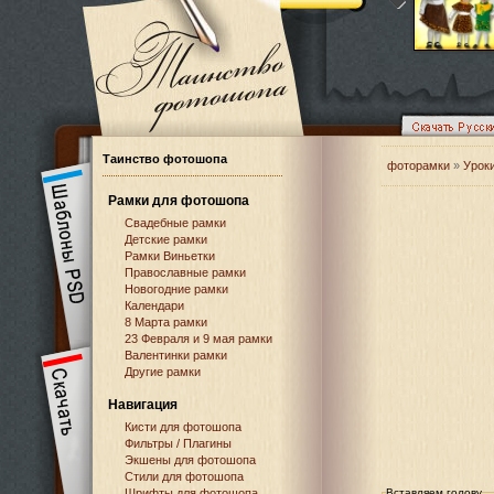
Таинство фотошопа
фоторамки
»
Урок
Рамки для фотошопа
Свадебные рамки
Детские рамки
Рамки Виньетки
Православные рамки
Новогодние рамки
Календари
8 Марта рамки
23 Февраля и 9 мая рамки
Валентинки рамки
Другие рамки
Навигация
Кисти для фотошопа
Фильтры / Плагины
Экшены для фотошопа
Стили для фотошопа
Шрифты для фотошопа
Вставляем голову