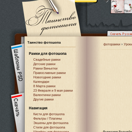
Таинство фотошопа
фоторамки
»
Урок
Рамки для фотошопа
Свадебные рамки
Детские рамки
Рамки Виньетки
Православные рамки
Новогодние рамки
Календари
8 Марта рамки
23 Февраля и 9 мая рамки
Валентинки рамки
Другие рамки
Навигация
Кисти для фотошопа
Фильтры / Плагины
Экшены для фотошопа
Стили для фотошопа
Шрифты для фотошопа
Вырезаем Волшебн