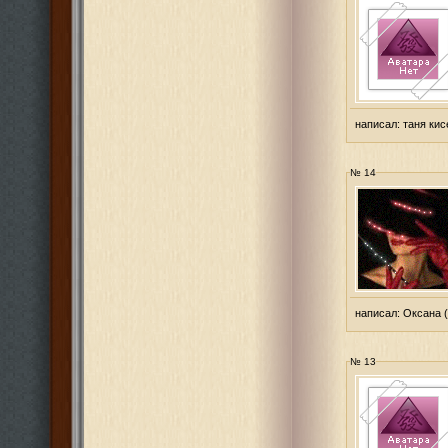
написал:
таня кис
№ 14
написал:
Оксана
(
№ 13